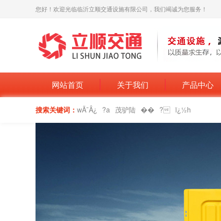
您好！欢迎光临临沂立顺交通设施有限公司，我们竭诚为您服务！
网站首页
关于我们
产品中心
搜索关键词：
wÃ¯Â¿
?a
茂驴陆
��
?
ï¿½h